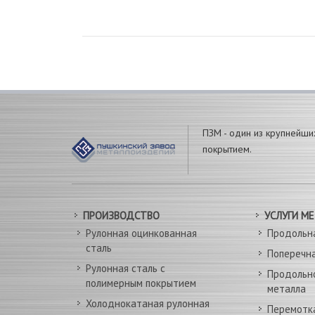
ПЗМ - один из крупнейши
покрытием.
ПРОИЗВОДСТВО
УСЛУГИ М
Рулонная оцинкованная
Продольн
сталь
Поперечна
Рулонная сталь с
Продольн
полимерным покрытием
металла
Холоднокатаная рулонная
Перемотк