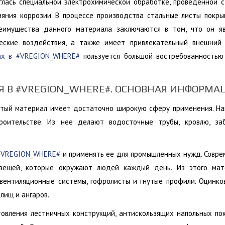
глась специальной электрохимической обработке, проведенной 
яния коррозии. В процессе производства стальные листы покр
реимущества данного материала заключаются в том, что он яв
еские воздействия, а также имеет привлекательный внешний 
нах в #VREGION_WHERE#
пользуется большой востребованностью
Я В #VREGION_WHERE#. ОСНОВНАЯ ИНФОРМА
утый материал имеет достаточно широкую сферу применения. Н
троительстве. Из нее делают водосточные трубы, кровлю, за
 #VREGION_WHERE#
и применять ее для промышленных нужд. Совр
 вещей, которые окружают людей каждый день. Из этого мат
 вентиляционные системы, гофролисты и гнутые профили. Оцинк
лищ и ангаров.
овления лестничных конструкций, антискользящих напольных по