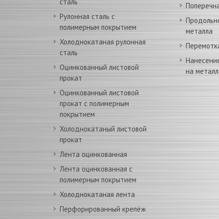
сталь
Поперечна
Рулонная сталь с
Продольн
полимерным покрытием
металла
Холоднокатаная рулонная
Перемотк
сталь
Нанесени
Оцинкованный листовой
на металл
прокат
Оцинкованный листовой
прокат с полимерным
покрытием
Холоднокатаный листовой
прокат
Лента оцинкованная
Лента оцинкованная c
полимерным покрытием
Холоднокатаная лента
Перфорированный крепёж