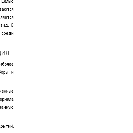
с целью
ываются
ляется
вид. В
 среди
ЦИЯ
аиболее
боры и
еменные
ериала
ованную
крытий,