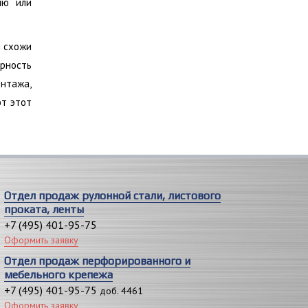
ию или
ы схожи
ярность
нтажа,
ют этот
Отдел продаж рулонной стали, листового
проката, ленты
+7 (495) 401-95-75
Оформить заявку
Отдел продаж перфорированного и
мебельного крепежа
+7 (495) 401-95-75
доб. 4461
Оформить заявку