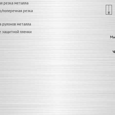
я резка металла
о/поперечная резка
а рулонов металла
е защитной пленки
Мы 